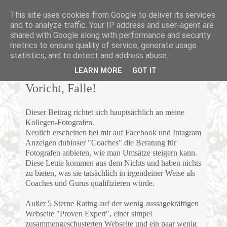
This site uses cookies from Google to deliver its services
and to analyze traffic. Your IP address and user-agent are
shared with Google along with performance and security
metrics to ensure quality of service, generate usage
statistics, and to detect and address abuse.
MONTAG, 17. FEBRUAR 2020
LEARN MORE
GOT IT
Voricht, Falle!
Dieser Beitrag richtet sich hauptsächlich an meine
Kollegen-Fotografen.
Neulich erscheinen bei mir auf Facebook und Intagram
Anzeigen dubioser "Coaches" die Beratung für
Fotografen anbieten, wie man Umsätze steigern kann.
Diese Leute kommen aus dem Nichts und haben nichts
zu bieten, was sie tatsächlich in irgendeiner Weise als
Coaches und Gurus qualifizieren würde.
Außer 5 Sterne Rating auf der wenig aussagekräftigen
Webseite "Proven Expert", einer simpel
zusammengeschusterten Webseite und ein paar wenig