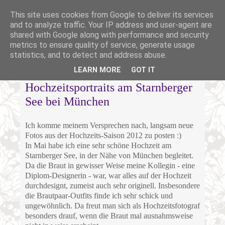
This site uses cookies from Google to deliver its services
and to analyze traffic. Your IP address and user-agent are
shared with Google along with performance and security
metrics to ensure quality of service, generate usage
statistics, and to detect and address abuse.
MITTWOCH, 25. JULI 2012
LEARN MORE
GOT IT
Hochzeitsportraits am Starnberger
See bei München
Ich komme meinem Versprechen nach, langsam neue
Fotos aus der Hochzeits-Saison 2012 zu posten :)
In Mai habe ich eine sehr schöne Hochzeit am
Starnberger See, in der Nähe von München begleitet.
Da die Braut in gewisser Weise meine Kollegin - eine
Diplom-Designerin - war, war alles auf der Hochzeit
durchdesignt, zumeist auch sehr originell. Insbesondere
die Brautpaar-Outfits finde ich sehr schick und
ungewöhnlich. Da freut man sich als Hochzeitsfotograf
besonders drauf, wenn die Braut mal ausnahmsweise