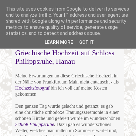
This site uses cookies from Google to deliver its services
and to analyze traffic. Your IP address and user-agent are
shared with Google along with performance and security
metrics to ensure quality of service, generate usage
statistics, and to detect and address abuse.
DIENSTAG, 19. NOVEMBER 2013
LEARN MORE
GOT IT
Griechische Hochzeit auf Schloss
Philippsruhe, Hanau
Meine Erwartungen an diese Griechische Hochzeit in
der Nähe von Frankfurt am Main nicht enttäuscht - als
Hochzeitsfotograf
bin ich voll auf meine Kosten
gekommen.
Den ganzen Tag wurde gelacht und getanzt, es gab
eine christliche orthodoxe Trauungszeremonie in einer
schönen Kirche und gefeiert wurde im wunderschönen
Schloß Philippsruhe
.
Dazu gab es wunderschönes
Wetter, welches man mitten im Sommer erwartet und,