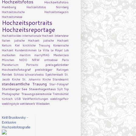
Hochzeitsfotos
Hochzeitsfotos
Hamburg
Hochzeitsfotos Nürnberg
Hochzeitskutsche
Hochzeitsmagazin
Hochzeitsmesse
Hochzeitsportraits
Hochzeitsreportage
Interview
Hochzeitsvideo
internationale Hochzeit
Italien
judische Hochzeit
jüdische Hochzeit
Keitum
Kiel
kirchliche Trauung
Koreanische
Hochzeit
Kundenstimmen
La Villa
Le Royal
Lob
malkasten
maritim
marryMAG
Masterclass
München
NIDO
NRW
orthodoxe
Paris
preisgekrönter
Planetarium
Portraits
Hochzeitsfotograf
preisträger
Ratingen
Reinbek
Schloss
schwarz/weiss
Speicherstadt
St.
Jacobi Kirche
St. Johannis Kirche
Standesamt
standesamtliche Trauung
Star-Fotograf
Starnberger See
Stavenhagenhaus
Sylt
Top
Trauungszeremonie
Photographer
Tremsbüttel
türkisch
USB
Veröffentlichungen
weddingaffair
weddingstyle
wettbewerb
Wiesbaden
Kirill Brusilovsky -
Exklusive
Hochzeitsfotografie