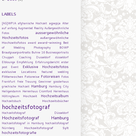
LABELS
agwpja
[AG]WPJA
afghanische Hochzeit
Alter
auf
anfang
Augmented Reality
Außergewöhnliche
aussergewöhnliche
Fotos
Hochzeitsfotos
außergewöhnliche
Hochzeitsfotos
award-winning
award
Best
of Wedding Photography
BOWP
Brautpaarportraits
Buhne 16
Businessportraits
Chuppah
Coaching
Dusseldorf
düsseldorf
Elblounge
Empfehlung
Erfahrungsbericht
erster
Exklusive Hochzeitsfotos
post
Event
exklusive Locations
featured wedding
Fotoreisen
Flitterwochen
Fotoreise
Fotos
Frankfurt
freie Trauung
Gewinner
gosslerhaus
Hamburg
griechische Hochzeit
Hamburg City
Heiligendamm
Herrenhaus Cromford
Herrenhaus
Hochzeitsalbum
Hochzeit
Höltingbaum
Hochzeitsbücher
Hochzeitsbuch
hochzeitsfotograf
Hochzeitsfotograf Düsseldorf
Hochzeitsfotograf Hamburg
Hochzeitsfotograf in Hamburg
hochzeitsfotograf
Hochzeitsfotograf Sylt
Nürnberg
hochzeitsfotografie