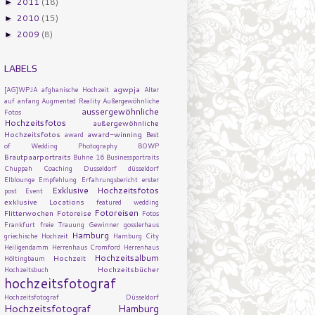
2011
(18)
►
2010
(15)
►
2009
(8)
►
LABELS
agwpja
[AG]WPJA
afghanische Hochzeit
Alter
auf
anfang
Augmented Reality
Außergewöhnliche
aussergewöhnliche
Fotos
Hochzeitsfotos
außergewöhnliche
Hochzeitsfotos
award-winning
award
Best
of Wedding Photography
BOWP
Brautpaarportraits
Buhne 16
Businessportraits
Chuppah
Coaching
Dusseldorf
düsseldorf
Elblounge
Empfehlung
Erfahrungsbericht
erster
Exklusive Hochzeitsfotos
post
Event
exklusive Locations
featured wedding
Fotoreisen
Flitterwochen
Fotoreise
Fotos
Frankfurt
freie Trauung
Gewinner
gosslerhaus
Hamburg
griechische Hochzeit
Hamburg City
Heiligendamm
Herrenhaus Cromford
Herrenhaus
Hochzeitsalbum
Hochzeit
Höltingbaum
Hochzeitsbücher
Hochzeitsbuch
hochzeitsfotograf
Hochzeitsfotograf Düsseldorf
Hochzeitsfotograf Hamburg