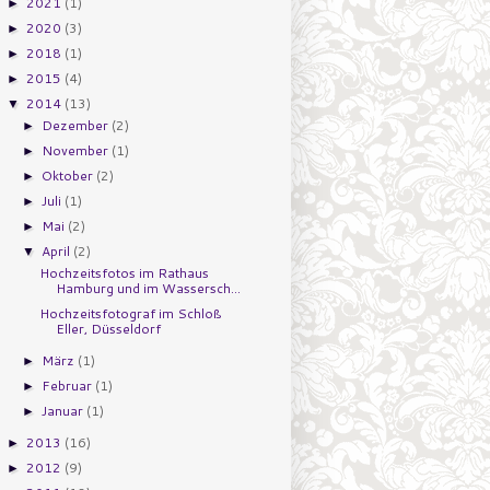
2021
(1)
►
2020
(3)
►
2018
(1)
►
2015
(4)
►
2014
(13)
▼
Dezember
(2)
►
November
(1)
►
Oktober
(2)
►
Juli
(1)
►
Mai
(2)
►
April
(2)
▼
Hochzeitsfotos im Rathaus
Hamburg und im Wassersch...
Hochzeitsfotograf im Schloß
Eller, Düsseldorf
März
(1)
►
Februar
(1)
►
Januar
(1)
►
2013
(16)
►
2012
(9)
►