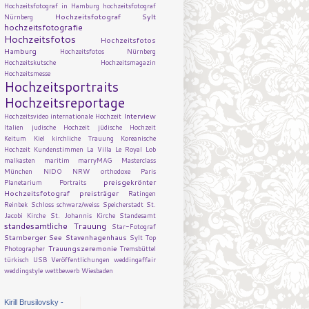
Hochzeitsfotograf in Hamburg
hochzeitsfotograf
Hochzeitsfotograf Sylt
Nürnberg
hochzeitsfotografie
Hochzeitsfotos
Hochzeitsfotos
Hamburg
Hochzeitsfotos Nürnberg
Hochzeitskutsche
Hochzeitsmagazin
Hochzeitsmesse
Hochzeitsportraits
Hochzeitsreportage
Interview
Hochzeitsvideo
internationale Hochzeit
Italien
judische Hochzeit
jüdische Hochzeit
Keitum
Kiel
kirchliche Trauung
Koreanische
Hochzeit
Kundenstimmen
La Villa
Le Royal
Lob
malkasten
maritim
marryMAG
Masterclass
München
NIDO
NRW
orthodoxe
Paris
preisgekrönter
Planetarium
Portraits
Hochzeitsfotograf
preisträger
Ratingen
Reinbek
Schloss
schwarz/weiss
Speicherstadt
St.
Jacobi Kirche
St. Johannis Kirche
Standesamt
standesamtliche Trauung
Star-Fotograf
Starnberger See
Stavenhagenhaus
Sylt
Top
Trauungszeremonie
Photographer
Tremsbüttel
türkisch
USB
Veröffentlichungen
weddingaffair
weddingstyle
wettbewerb
Wiesbaden
Kirill Brusilovsky -