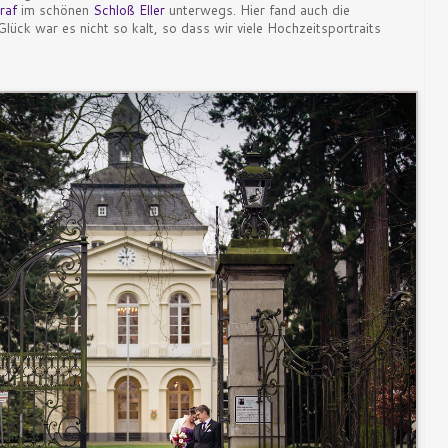
raf
im schönen
Schloß Eller
unterwegs. Hier fand auch die
lück war es nicht so kalt, so dass wir viele Hochzeitsportraits