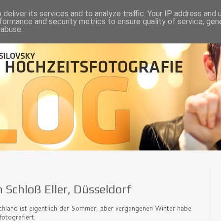
deliver its services and to analyze traffic. Your IP address and
formance and security metrics to ensure quality of service, ge
 abuse.
 Schloß Eller, Düsseldorf
hland ist eigentlich der Sommer, aber vergangenen Winter habe
otografiert.