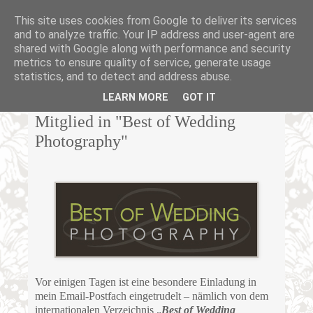
This site uses cookies from Google to deliver its services
and to analyze traffic. Your IP address and user-agent are
shared with Google along with performance and security
metrics to ensure quality of service, generate usage
statistics, and to detect and address abuse.
MONTAG, 22. APRIL 2013
LEARN MORE
GOT IT
Mitglied in "Best of Wedding
Photography"
Vor einigen Tagen ist eine besondere Einladung in
mein Email-Postfach eingetrudelt – nämlich von dem
internationalen Verzeichnis „
Best of Wedding