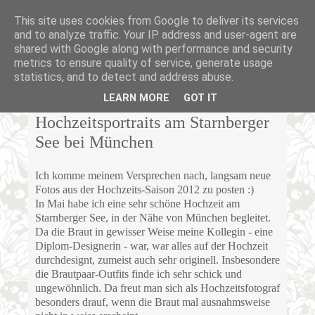
This site uses cookies from Google to deliver its services
and to analyze traffic. Your IP address and user-agent are
shared with Google along with performance and security
metrics to ensure quality of service, generate usage
statistics, and to detect and address abuse.
MITTWOCH, 25. JULI 2012
LEARN MORE
GOT IT
Hochzeitsportraits am Starnberger
See bei München
Ich komme meinem Versprechen nach, langsam neue
Fotos aus der Hochzeits-Saison 2012 zu posten :)
In Mai habe ich eine sehr schöne Hochzeit am
Starnberger See, in der Nähe von München begleitet.
Da die Braut in gewisser Weise meine Kollegin - eine
Diplom-Designerin - war, war alles auf der Hochzeit
durchdesignt, zumeist auch sehr originell. Insbesondere
die Brautpaar-Outfits finde ich sehr schick und
ungewöhnlich. Da freut man sich als Hochzeitsfotograf
besonders drauf, wenn die Braut mal ausnahmsweise