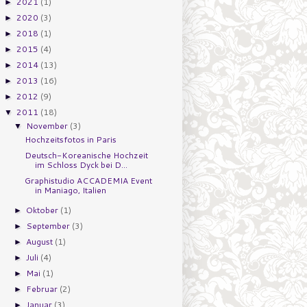
2021
(1)
►
2020
(3)
►
2018
(1)
►
2015
(4)
►
2014
(13)
►
2013
(16)
►
2012
(9)
►
2011
(18)
▼
November
(3)
▼
Hochzeitsfotos in Paris
Deutsch-Koreanische Hochzeit
im Schloss Dyck bei D...
Graphistudio ACCADEMIA Event
in Maniago, Italien
Oktober
(1)
►
September
(3)
►
August
(1)
►
Juli
(4)
►
Mai
(1)
►
Februar
(2)
►
Januar
(3)
►