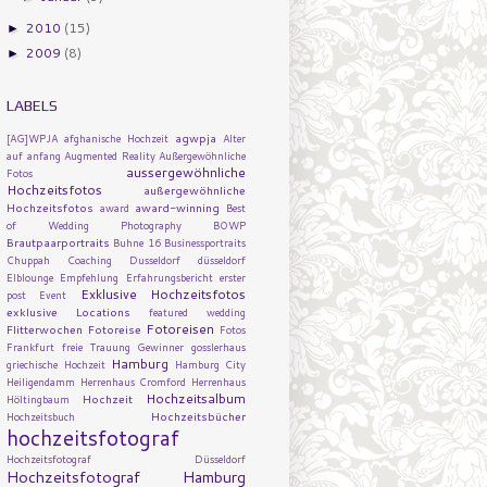
2010
(15)
►
2009
(8)
►
LABELS
agwpja
[AG]WPJA
afghanische Hochzeit
Alter
auf
anfang
Augmented Reality
Außergewöhnliche
aussergewöhnliche
Fotos
Hochzeitsfotos
außergewöhnliche
Hochzeitsfotos
award-winning
award
Best
of Wedding Photography
BOWP
Brautpaarportraits
Buhne 16
Businessportraits
Chuppah
Coaching
Dusseldorf
düsseldorf
Elblounge
Empfehlung
Erfahrungsbericht
erster
Exklusive Hochzeitsfotos
post
Event
exklusive Locations
featured wedding
Fotoreisen
Flitterwochen
Fotoreise
Fotos
Frankfurt
freie Trauung
Gewinner
gosslerhaus
Hamburg
griechische Hochzeit
Hamburg City
Heiligendamm
Herrenhaus Cromford
Herrenhaus
Hochzeitsalbum
Hochzeit
Höltingbaum
Hochzeitsbücher
Hochzeitsbuch
hochzeitsfotograf
Hochzeitsfotograf Düsseldorf
Hochzeitsfotograf Hamburg