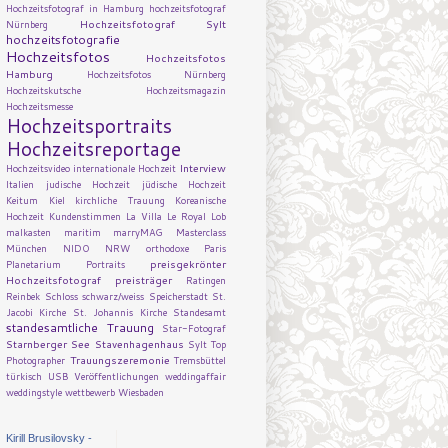
Hochzeitsfotograf in Hamburg
hochzeitsfotograf
Hochzeitsfotograf Sylt
Nürnberg
hochzeitsfotografie
Hochzeitsfotos
Hochzeitsfotos
Hamburg
Hochzeitsfotos Nürnberg
Hochzeitskutsche
Hochzeitsmagazin
Hochzeitsmesse
Hochzeitsportraits
Hochzeitsreportage
Interview
Hochzeitsvideo
internationale Hochzeit
Italien
judische Hochzeit
jüdische Hochzeit
Keitum
Kiel
kirchliche Trauung
Koreanische
Hochzeit
Kundenstimmen
La Villa
Le Royal
Lob
malkasten
maritim
marryMAG
Masterclass
München
NIDO
NRW
orthodoxe
Paris
preisgekrönter
Planetarium
Portraits
Hochzeitsfotograf
preisträger
Ratingen
Reinbek
Schloss
schwarz/weiss
Speicherstadt
St.
Jacobi Kirche
St. Johannis Kirche
Standesamt
standesamtliche Trauung
Star-Fotograf
Starnberger See
Stavenhagenhaus
Sylt
Top
Trauungszeremonie
Photographer
Tremsbüttel
türkisch
USB
Veröffentlichungen
weddingaffair
weddingstyle
wettbewerb
Wiesbaden
Kirill Brusilovsky -