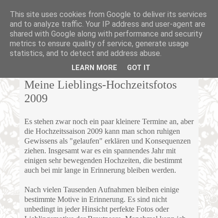
This site uses cookies from Google to deliver its services
and to analyze traffic. Your IP address and user-agent are
shared with Google along with performance and security
metrics to ensure quality of service, generate usage
statistics, and to detect and address abuse.
MITTWOCH, 25. NOVEMBER 2009
LEARN MORE
GOT IT
Meine Lieblings-Hochzeitsfotos
2009
Es stehen zwar noch ein paar kleinere Termine an, aber
die Hochzeitssaison 2009 kann man schon ruhigen
Gewissens als "gelaufen" erklären und Konsequenzen
ziehen. Insgesamt war es ein spannendes Jahr mit
einigen sehr bewegenden Hochzeiten, die bestimmt
auch bei mir lange in Erinnerung bleiben werden.
Nach vielen Tausenden Aufnahmen bleiben einige
bestimmte Motive in Erinnerung. Es sind nicht
unbedingt in jeder Hinsicht perfekte Fotos oder