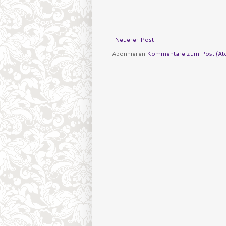
Neuerer Post
Abonnieren
Kommentare zum Post (At