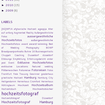
2010
(15)
►
2009
(8)
►
LABELS
agwpja
[AG]WPJA
afghanische Hochzeit
Alter
auf
anfang
Augmented Reality
Außergewöhnliche
aussergewöhnliche
Fotos
Hochzeitsfotos
außergewöhnliche
Hochzeitsfotos
award-winning
award
Best
of Wedding Photography
BOWP
Brautpaarportraits
Buhne 16
Businessportraits
Chuppah
Coaching
Dusseldorf
düsseldorf
Elblounge
Empfehlung
Erfahrungsbericht
erster
Exklusive Hochzeitsfotos
post
Event
exklusive Locations
featured wedding
Fotoreisen
Flitterwochen
Fotoreise
Fotos
Frankfurt
freie Trauung
Gewinner
gosslerhaus
Hamburg
griechische Hochzeit
Hamburg City
Heiligendamm
Herrenhaus Cromford
Herrenhaus
Hochzeitsalbum
Hochzeit
Höltingbaum
Hochzeitsbücher
Hochzeitsbuch
hochzeitsfotograf
Hochzeitsfotograf Düsseldorf
Hochzeitsfotograf Hamburg