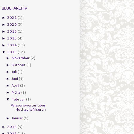
BLOG-ARCHIV
2021
(1)
►
2020
(3)
►
2018
(1)
►
2015
(4)
►
2014
(13)
►
2013
(16)
▼
November
(2)
►
Oktober
(1)
►
Juli
(1)
►
Juni
(1)
►
April
(2)
►
März
(2)
►
Februar
(1)
▼
Wissenswertes über
Hochzeitsfrisuren
Januar
(6)
►
2012
(9)
►
2011
(18)
►