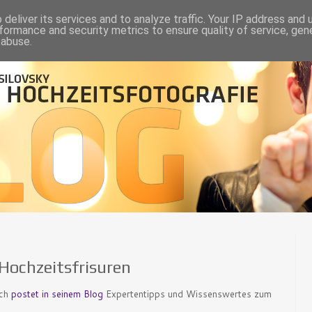
deliver its services and to analyze traffic. Your IP address and
formance and security metrics to ensure quality of service, ge
 abuse.
Hochzeitsfrisuren
sch
postet in seinem Blog
Expertentipps und Wissenswertes zum