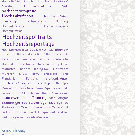
Hochzeitsfotograf in Hamburg
hochzeitsfotograf
Hochzeitsfotograf Sylt
Nürnberg
hochzeitsfotografie
Hochzeitsfotos
Hochzeitsfotos
Hamburg
Hochzeitsfotos Nürnberg
Hochzeitskutsche
Hochzeitsmagazin
Hochzeitsmesse
Hochzeitsportraits
Hochzeitsreportage
Interview
Hochzeitsvideo
internationale Hochzeit
Italien
judische Hochzeit
jüdische Hochzeit
Keitum
Kiel
kirchliche Trauung
Koreanische
Hochzeit
Kundenstimmen
La Villa
Le Royal
Lob
malkasten
maritim
marryMAG
Masterclass
München
NIDO
NRW
orthodoxe
Paris
preisgekrönter
Planetarium
Portraits
Hochzeitsfotograf
preisträger
Ratingen
Reinbek
Schloss
schwarz/weiss
Speicherstadt
St.
Jacobi Kirche
St. Johannis Kirche
Standesamt
standesamtliche Trauung
Star-Fotograf
Starnberger See
Stavenhagenhaus
Sylt
Top
Trauungszeremonie
Photographer
Tremsbüttel
türkisch
USB
Veröffentlichungen
weddingaffair
weddingstyle
wettbewerb
Wiesbaden
Kirill Brusilovsky -