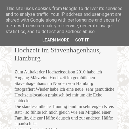
This site uses cookies from Google to deliver its services
and to analyze traffic. Your IP address and user-agent are
shared with Google along with performance and security
metrics to ensure quality of service, generate usage
statistics, and to detect and address abuse.
MONTAG, 15. MÄRZ 2010
LEARN MORE
GOT IT
Hochzeit im Stavenhagenhaus,
Hamburg
Zum Auftakt der Hochzeitssaison 2010 habe ich
Angang März eine Hochzeit im gemütlichen
Stavenhagenhaus im Norden von Hamburg
fotografiert.Wieder habe ich eine neue, sehr gemütliche
Hochzeitslocation praktisch bei mir um die Ecke
entdeckt.
Die standesamtliche Trauung fand im sehr engen Kreis
statt - so fühlte ich mich gleich wie ein Mitglied einer
Familie, die zur Hälfte deutsch und zur anderen Hälfte
japanisch ist.